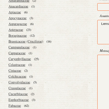
Amaranthaceae
(2)
Anacardiaceae
(1)
Apiaceae
(6)
Asunt
Apocynaceae
(3)
Asparagaceae
(6)
Asteraceae
(23)
Boraginaceae
(12)
Brassicaceae
(Cruciferae)
(16)
Campanulaceae
(1)
Mensa
Capparaceae
(1)
Caryophyllaceae
(25)
Celastraceae
(1)
Cistaceae
(2)
Colchicaceae
(1)
Convolvulaceae
(5)
Crassulaceae
(1)
Cucurbitaceae
(2)
Euphorbiaceae
(3)
Fabaceae
(62)