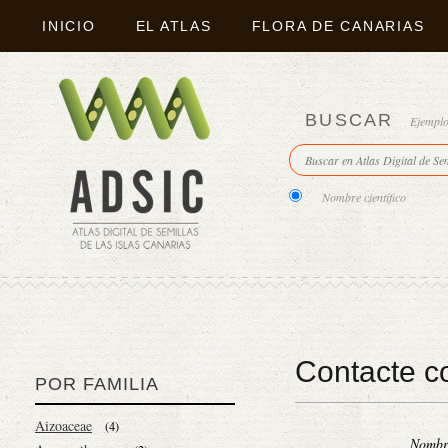
INICIO
EL ATLAS
FLORA DE CANARIAS
BUSCAR
Ejempl
Nombre científico
Contacte c
POR FAMILIA
Aizoaceae
(4)
Nomb