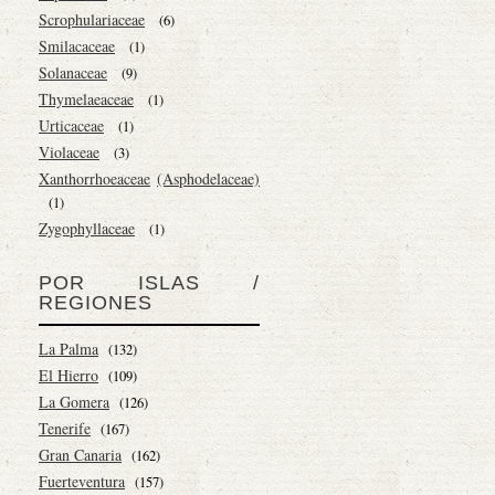
Scrophulariaceae
(6)
Smilacaceae
(1)
Solanaceae
(9)
Thymelaeaceae
(1)
Urticaceae
(1)
Violaceae
(3)
Xanthorrhoeaceae
(Asphodelaceae)
(1)
Zygophyllaceae
(1)
POR ISLAS /
REGIONES
La Palma
(132)
El Hierro
(109)
La Gomera
(126)
Tenerife
(167)
Gran Canaria
(162)
Fuerteventura
(157)