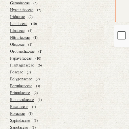
Geraniaceae
(5)
Hyacinthaceae
(2)
Iridaceae
(2)
Lamiaceae
(10)
Linaceae
(1)
Nitrariaceae
(1)
Oleaceae
(1)
Orobanchaceae
(1)
Papaveraceae
(10)
Plantaginaceae
(6)
Poaceae
(7)
Polygonaceae
(2)
Portulacaceae
(3)
Primulaceae
(2)
Ranunculaceae
(1)
Resedaceae
(1)
Rosaceae
(1)
Sapindaceae
(1)
Sapotaceae
(1)