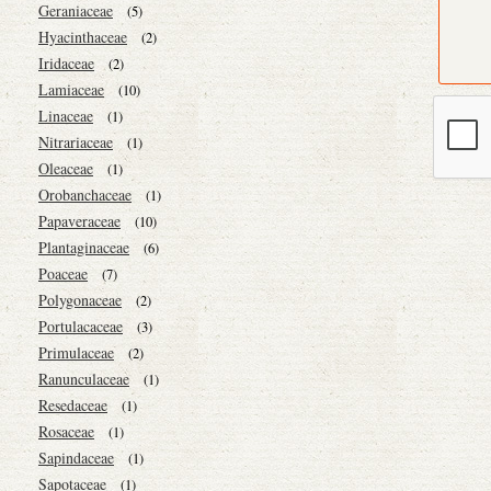
Geraniaceae
(5)
Hyacinthaceae
(2)
Iridaceae
(2)
Lamiaceae
(10)
Linaceae
(1)
Nitrariaceae
(1)
Oleaceae
(1)
Orobanchaceae
(1)
Papaveraceae
(10)
Plantaginaceae
(6)
Poaceae
(7)
Polygonaceae
(2)
Portulacaceae
(3)
Primulaceae
(2)
Ranunculaceae
(1)
Resedaceae
(1)
Rosaceae
(1)
Sapindaceae
(1)
Sapotaceae
(1)