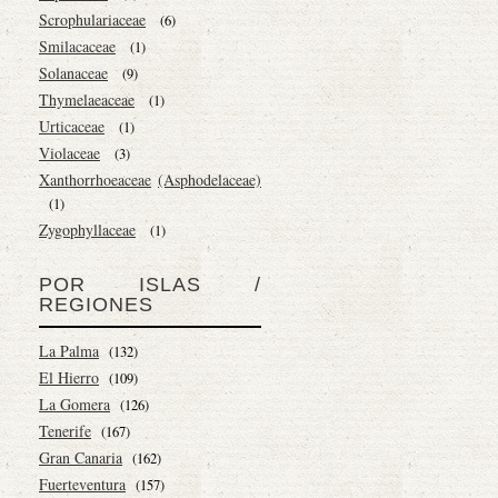
Scrophulariaceae
(6)
Smilacaceae
(1)
Solanaceae
(9)
Thymelaeaceae
(1)
Urticaceae
(1)
Violaceae
(3)
Xanthorrhoeaceae
(Asphodelaceae)
(1)
Zygophyllaceae
(1)
POR ISLAS /
REGIONES
La Palma
(132)
El Hierro
(109)
La Gomera
(126)
Tenerife
(167)
Gran Canaria
(162)
Fuerteventura
(157)