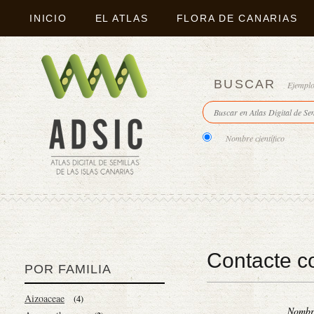
INICIO
EL ATLAS
FLORA DE CANARIAS
BUSCAR
Ejempl
Nombre científico
Contacte c
POR FAMILIA
Aizoaceae
(4)
Nomb