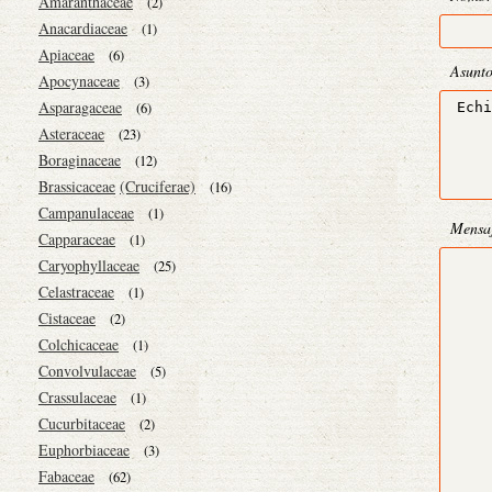
Amaranthaceae
(2)
Anacardiaceae
(1)
Apiaceae
(6)
Asunt
Apocynaceae
(3)
Asparagaceae
(6)
Asteraceae
(23)
Boraginaceae
(12)
Brassicaceae
(Cruciferae)
(16)
Campanulaceae
(1)
Mensa
Capparaceae
(1)
Caryophyllaceae
(25)
Celastraceae
(1)
Cistaceae
(2)
Colchicaceae
(1)
Convolvulaceae
(5)
Crassulaceae
(1)
Cucurbitaceae
(2)
Euphorbiaceae
(3)
Fabaceae
(62)