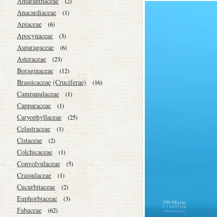
Amaranthaceae
(2)
Anacardiaceae
(1)
Apiaceae
(6)
Apocynaceae
(3)
Asparagaceae
(6)
Asteraceae
(23)
Boraginaceae
(12)
Brassicaceae
(Cruciferae)
(16)
Campanulaceae
(1)
Capparaceae
(1)
Caryophyllaceae
(25)
Celastraceae
(1)
Cistaceae
(2)
Colchicaceae
(1)
Convolvulaceae
(5)
Crassulaceae
(1)
Cucurbitaceae
(2)
Euphorbiaceae
(3)
Fabaceae
(62)