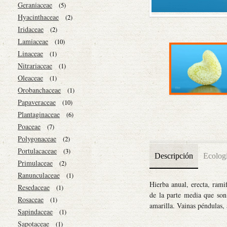
Geraniaceae
(5)
Hyacinthaceae
(2)
Iridaceae
(2)
Lamiaceae
(10)
Linaceae
(1)
Nitrariaceae
(1)
Oleaceae
(1)
Orobanchaceae
(1)
Papaveraceae
(10)
Plantaginaceae
(6)
Poaceae
(7)
Polygonaceae
(2)
Portulacaceae
(3)
Descripción
Ecolog
Primulaceae
(2)
Ranunculaceae
(1)
Hierba anual, erecta, rami
Resedaceae
(1)
de la parte media que son 
Rosaceae
(1)
amarilla. Vainas péndulas,
Sapindaceae
(1)
Sapotaceae
(1)