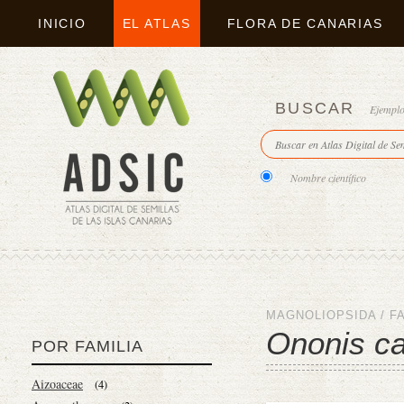
INICIO
EL ATLAS
FLORA DE CANARIAS
BUSCAR
Ejempl
Nombre científico
MAGNOLIOPSIDA
/
F
Ononis ca
POR FAMILIA
Aizoaceae
(4)