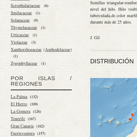
Semillas triangular-renifo
Scrophulariaceae
(6)
nivel del hilo. Hilo visi
Smilacaceae
(1)
tuberculada,de color marfi
Solanaceae
(9)
durante más de 25 años.
Thymelaeaceae
(1)
Urticaceae
(1)
J. Gil
Violaceae
(3)
Xanthorrhoeaceae
(Asphodelaceae)
(1)
DISTRIBUCIÓN
Zygophyllaceae
(1)
POR ISLAS /
REGIONES
La Palma
(132)
El Hierro
(109)
La Gomera
(126)
Tenerife
(167)
Gran Canaria
(162)
Fuerteventura
(157)