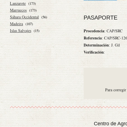
Lanzarote
(173)
Marruecos
(173)
Sáhara Occidental
PASAPORTE
(56)
Madeira
(107)
Islas Salvajes
Procedencia
: CAP/SRC
(15)
Referencia
: CAP/SRC-12
Determinación
: J. Gil
Verificación
:
Para corregir
Centro de Agr