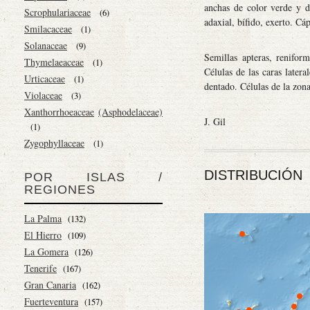
anchas de color verde y d
Scrophulariaceae
(6)
adaxial, bífido, exerto. Cá
Smilacaceae
(1)
Solanaceae
(9)
Semillas apteras, renifor
Thymelaeaceae
(1)
Células de las caras later
Urticaceae
(1)
dentado. Células de la zona
Violaceae
(3)
Xanthorrhoeaceae
(Asphodelaceae)
J. Gil
(1)
Zygophyllaceae
(1)
DISTRIBUCIÓN
POR ISLAS /
REGIONES
La Palma
(132)
El Hierro
(109)
La Gomera
(126)
Tenerife
(167)
Gran Canaria
(162)
Fuerteventura
(157)