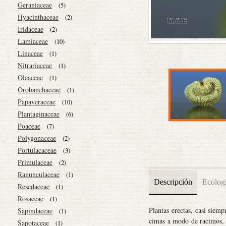
Geraniaceae
(5)
Hyacinthaceae
(2)
Iridaceae
(2)
Lamiaceae
(10)
Linaceae
(1)
Nitrariaceae
(1)
Oleaceae
(1)
Orobanchaceae
(1)
Papaveraceae
(10)
Plantaginaceae
(6)
Poaceae
(7)
Polygonaceae
(2)
Portulacaceae
(3)
Primulaceae
(2)
Ranunculaceae
(1)
Descripción
Ecolog
Resedaceae
(1)
Rosaceae
(1)
Plantas erectas, casi siem
Sapindaceae
(1)
cimas a modo de racimos, 
Sapotaceae
(1)