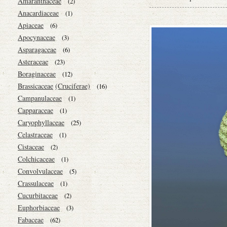
Amaranthaceae
(2)
Anacardiaceae
(1)
Apiaceae
(6)
Apocynaceae
(3)
Asparagaceae
(6)
Asteraceae
(23)
Boraginaceae
(12)
Brassicaceae
(Cruciferae)
(16)
Campanulaceae
(1)
Capparaceae
(1)
Caryophyllaceae
(25)
Celastraceae
(1)
Cistaceae
(2)
Colchicaceae
(1)
Convolvulaceae
(5)
Crassulaceae
(1)
Cucurbitaceae
(2)
Euphorbiaceae
(3)
Fabaceae
(62)