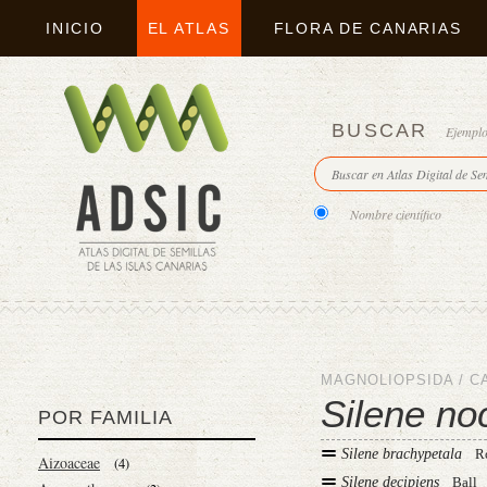
INICIO
EL ATLAS
FLORA DE CANARIAS
BUSCAR
Ejempl
Nombre científico
MAGNOLIOPSIDA
/
C
Silene no
POR FAMILIA
Silene brachypetala
R
Aizoaceae
(4)
Silene decipiens
Ball