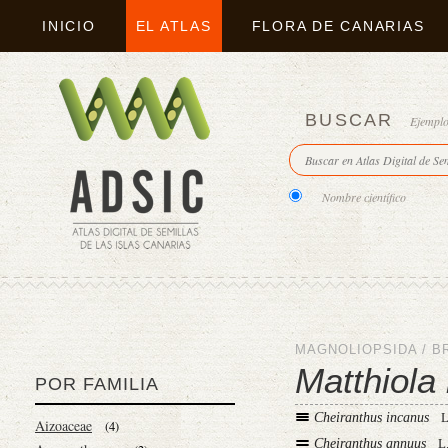
INICIO
EL ATLAS
FLORA DE CANARIAS
BUSCAR
Ejempl
Nombre científico
MAGNOLIOPSIDA
/
B
Matthiola
POR FAMILIA
Cheiranthus incanus
L
Aizoaceae
(4)
Cheiranthus annuus
L