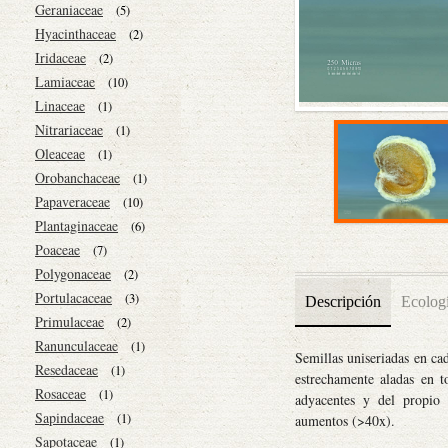
Geraniaceae
(5)
Hyacinthaceae
(2)
Iridaceae
(2)
Lamiaceae
(10)
Linaceae
(1)
Nitrariaceae
(1)
Oleaceae
(1)
Orobanchaceae
(1)
Papaveraceae
(10)
Plantaginaceae
(6)
Poaceae
(7)
Polygonaceae
(2)
Portulacaceae
(3)
Descripción
Ecolog
Primulaceae
(2)
Ranunculaceae
(1)
Semillas uniseriadas en ca
Resedaceae
(1)
estrechamente aladas en t
Rosaceae
(1)
adyacentes y del propio f
Sapindaceae
(1)
aumentos (>40x).
Sapotaceae
(1)