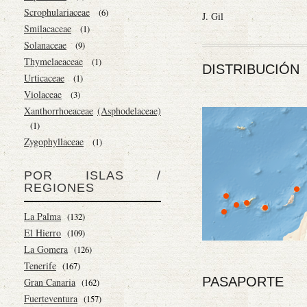
Scrophulariaceae
(6)
J. Gil
Smilacaceae
(1)
Solanaceae
(9)
Thymelaeaceae
(1)
DISTRIBUCIÓN
Urticaceae
(1)
Violaceae
(3)
Xanthorrhoeaceae
(Asphodelaceae)
(1)
Zygophyllaceae
(1)
POR ISLAS /
REGIONES
La Palma
(132)
El Hierro
(109)
La Gomera
(126)
Tenerife
(167)
PASAPORTE
Gran Canaria
(162)
Fuerteventura
(157)