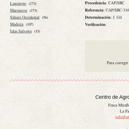
Procedencia
: CAP/SRC
Lanzarote
(173)
Referencia
: CAP/SRC-31
Marruecos
(173)
Determinación
Sáhara Occidental
: J. Gil
(56)
Madeira
Verificación
:
(107)
Islas Salvajes
(15)
Para corregir
Centro de Agr
Finca Miraf
La Pa