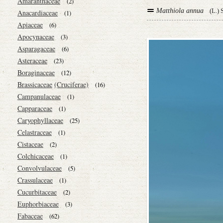
Amaranthaceae
(2)
Matthiola annua
(L.)
Anacardiaceae
(1)
Apiaceae
(6)
Apocynaceae
(3)
Asparagaceae
(6)
Asteraceae
(23)
Boraginaceae
(12)
Brassicaceae
(Cruciferae)
(16)
Campanulaceae
(1)
Capparaceae
(1)
Caryophyllaceae
(25)
Celastraceae
(1)
Cistaceae
(2)
Colchicaceae
(1)
Convolvulaceae
(5)
Crassulaceae
(1)
Cucurbitaceae
(2)
Euphorbiaceae
(3)
Fabaceae
(62)