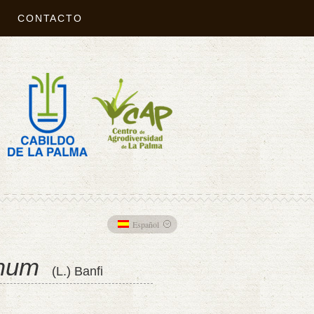
CONTACTO
Español
imum
(L.) Banfi