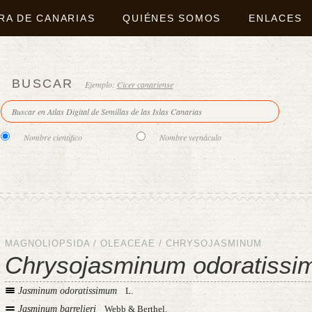
RA DE CANARIAS
QUIÉNES SOMOS
ENLACES
BUSCAR
Ejemplo:
Cicer canariense
Nombre científico
Nombre vernáculo
MAGNOLIOPSIDA
/
OLEACEAE
/
CHRYSOJASMINUM
Chrysojasminum odoratiss
Jasminum odoratissimum
L.
Jasminum barrelieri
Webb & Berthel.