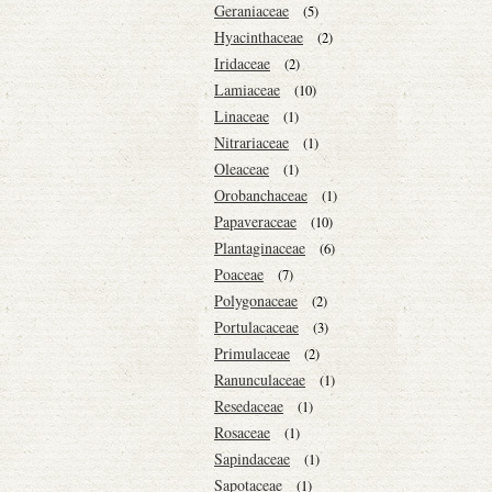
Geraniaceae
(5)
Hyacinthaceae
(2)
Iridaceae
(2)
Lamiaceae
(10)
Linaceae
(1)
Nitrariaceae
(1)
Oleaceae
(1)
Orobanchaceae
(1)
Papaveraceae
(10)
Plantaginaceae
(6)
Poaceae
(7)
Polygonaceae
(2)
Portulacaceae
(3)
Primulaceae
(2)
Ranunculaceae
(1)
Resedaceae
(1)
Rosaceae
(1)
Sapindaceae
(1)
Sapotaceae
(1)