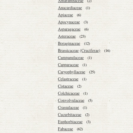
Amaranthaceae
(2)
Anacardiaceae
(1)
Apiaceae
(6)
Apocynaceae
(3)
Asparagaceae
(6)
Asteraceae
(23)
Boraginaceae
(12)
Brassicaceae
(Cruciferae)
(16)
Campanulaceae
(1)
Capparaceae
(1)
Caryophyllaceae
(25)
Celastraceae
(1)
Cistaceae
(2)
Colchicaceae
(1)
Convolvulaceae
(5)
Crassulaceae
(1)
Cucurbitaceae
(2)
Euphorbiaceae
(3)
Fabaceae
(62)