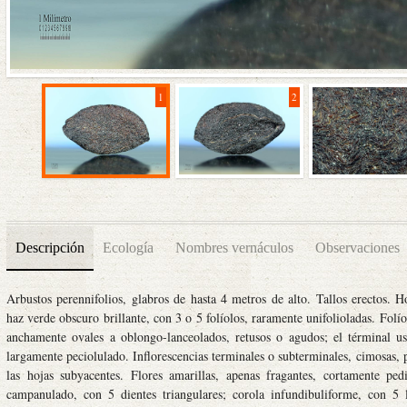
1
2
Descripción
Ecología
Nombres vernáculos
Observaciones
Arbustos perennifolios, glabros de hasta 4 metros de alto. Tallos erectos. Ho
haz verde obscuro brillante, con 3 o 5 folíolos, raramente unifolioladas. Folí
anchamente ovales a oblongo-lanceolados, retusos o agudos; el términal
largamente peciolulado. Inflorescencias terminales o subterminales, cimosas, p
las hojas subyacentes. Flores amarillas, apenas fragantes, cortamente pe
campanulado, con 5 dientes triangulares; corola infundibuliforme, con 5 