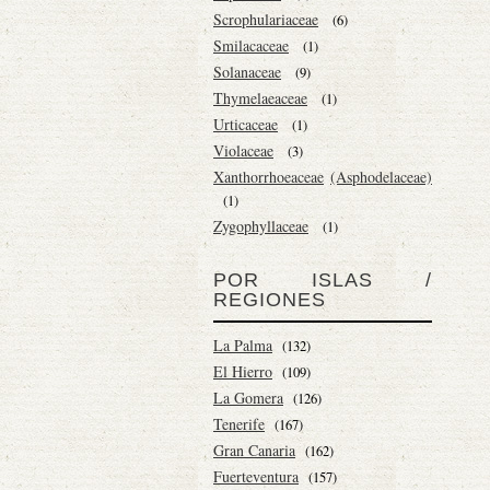
Scrophulariaceae
(6)
Smilacaceae
(1)
Solanaceae
(9)
Thymelaeaceae
(1)
Urticaceae
(1)
Violaceae
(3)
Xanthorrhoeaceae
(Asphodelaceae)
(1)
Zygophyllaceae
(1)
POR ISLAS /
REGIONES
La Palma
(132)
El Hierro
(109)
La Gomera
(126)
Tenerife
(167)
Gran Canaria
(162)
Fuerteventura
(157)