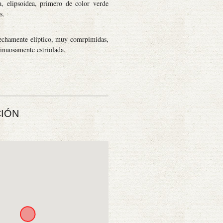
 elipsoidea, primero de color verde
s.
rechamente elíptico, muy comrpimidas,
 sinuosamente estriolada.
IÓN