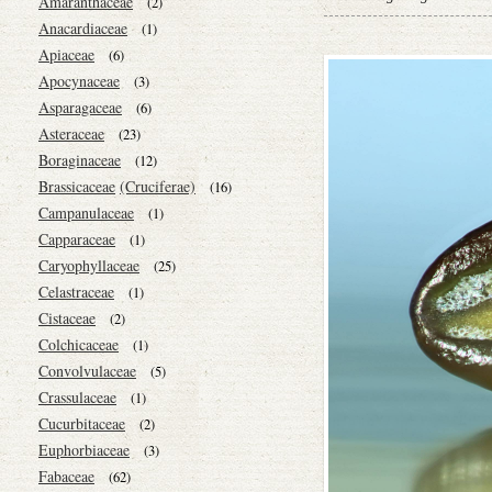
Amaranthaceae
(2)
Anacardiaceae
(1)
Apiaceae
(6)
Apocynaceae
(3)
Asparagaceae
(6)
Asteraceae
(23)
Boraginaceae
(12)
Brassicaceae
(Cruciferae)
(16)
Campanulaceae
(1)
Capparaceae
(1)
Caryophyllaceae
(25)
Celastraceae
(1)
Cistaceae
(2)
Colchicaceae
(1)
Convolvulaceae
(5)
Crassulaceae
(1)
Cucurbitaceae
(2)
Euphorbiaceae
(3)
Fabaceae
(62)