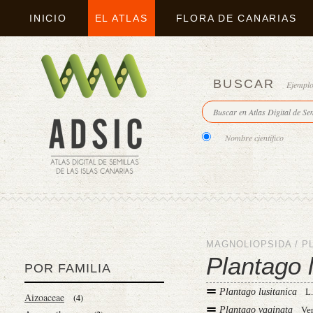
INICIO
EL ATLAS
FLORA DE CANARIAS
BUSCAR
Ejempl
Nombre científico
MAGNOLIOPSIDA
/
P
Plantago 
POR FAMILIA
Plantago lusitanica
L
Aizoaceae
(4)
Plantago vaginata
Ve