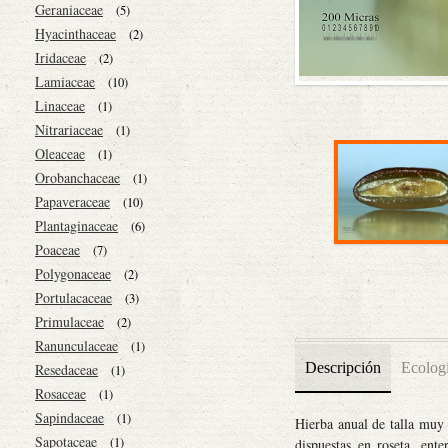
Geraniaceae
(5)
Hyacinthaceae
(2)
Iridaceae
(2)
Lamiaceae
(10)
Linaceae
(1)
Nitrariaceae
(1)
Oleaceae
(1)
Orobanchaceae
(1)
Papaveraceae
(10)
Plantaginaceae
(6)
Poaceae
(7)
Polygonaceae
(2)
Portulacaceae
(3)
Primulaceae
(2)
Ranunculaceae
(1)
Descripción
Ecolog
Resedaceae
(1)
Rosaceae
(1)
Sapindaceae
(1)
Hierba anual de talla muy 
Sapotaceae
(1)
dispuestas en roseta, ent