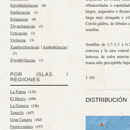
Scrophulariaceae
oblanceoladas o espatula
(6)
largos, arqueados o flexuo
Smilacaceae
(1)
larga muy elongada y cilí
Solanaceae
(9)
Corola glabra, de lóbulos 
Thymelaeaceae
(1)
semillas.
Urticaceae
(1)
Violaceae
(3)
Semillas de 1,7–2,3 x 0,
Xanthorrhoeaceae
(Asphodelaceae)
convexa y la cara ventral 
(1)
lustrosa, de color marrón
Zygophyllaceae
(1)
trama sólo perceptible ba
POR ISLAS /
J. Gil
REGIONES
La Palma
(132)
El Hierro
(109)
DISTRIBUCIÓN
La Gomera
(126)
Tenerife
(167)
Gran Canaria
(162)
Fuerteventura
(157)