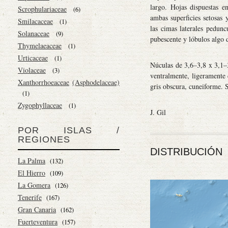
largo. Hojas dispuestas e
Scrophulariaceae
(6)
ambas superficies setosas 
Smilacaceae
(1)
las cimas laterales pedun
Solanaceae
(9)
pubescente y lóbulos algo d
Thymelaeaceae
(1)
Urticaceae
(1)
Núculas de 3,6–3,8 x 3,1–
Violaceae
(3)
ventralmente, ligeramente 
Xanthorrhoeaceae
(Asphodelaceae)
gris obscura, cuneiforme. 
(1)
Zygophyllaceae
(1)
J. Gil
POR ISLAS /
REGIONES
DISTRIBUCIÓN
La Palma
(132)
El Hierro
(109)
La Gomera
(126)
Tenerife
(167)
Gran Canaria
(162)
Fuerteventura
(157)