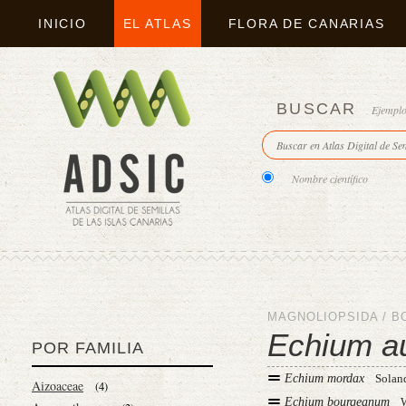
INICIO
EL ATLAS
FLORA DE CANARIAS
BUSCAR
Ejempl
Nombre científico
MAGNOLIOPSIDA
/
B
Echium a
POR FAMILIA
Echium mordax
Solan
Aizoaceae
(4)
Echium bourgeanum