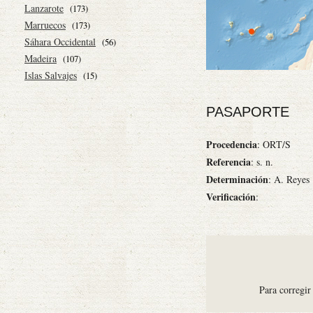
Lanzarote
(173)
Marruecos
(173)
Sáhara Occidental
(56)
Madeira
(107)
Islas Salvajes
(15)
PASAPORTE
Procedencia
: ORT/S
Referencia
: s. n.
Determinación
: A. Reyes
Verificación
:
Para corregir