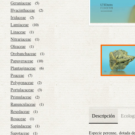
Geraniaceae
(5)
Hyacinthaceae
(2)
Iridaceae
(2)
Lamiaceae
(10)
Linaceae
(1)
Nitrariaceae
(1)
Oleaceae
(1)
Orobanchaceae
(1)
Papaveraceae
(10)
Plantaginaceae
(6)
Poaceae
(7)
Polygonaceae
(2)
Portulacaceae
(3)
Primulaceae
(2)
Ranunculaceae
(1)
Resedaceae
(1)
Descripción
Ecolog
Rosaceae
(1)
Sapindaceae
(1)
Especie perenne, dotada de
Sapotaceae
(1)