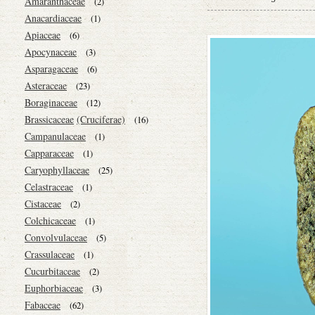
Amaranthaceae
(2)
Anacardiaceae
(1)
Apiaceae
(6)
Apocynaceae
(3)
Asparagaceae
(6)
Asteraceae
(23)
Boraginaceae
(12)
Brassicaceae
(Cruciferae)
(16)
Campanulaceae
(1)
Capparaceae
(1)
Caryophyllaceae
(25)
Celastraceae
(1)
Cistaceae
(2)
Colchicaceae
(1)
Convolvulaceae
(5)
Crassulaceae
(1)
Cucurbitaceae
(2)
Euphorbiaceae
(3)
Fabaceae
(62)