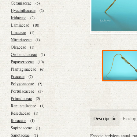
Geraniaceae
(5)
Hyacinthaceae
(2)
Iridaceae
(2)
Lamiaceae
(10)
Linaceae
(1)
Nitrariaceae
(1)
Oleaceae
(1)
Orobanchaceae
(1)
Papaveraceae
(10)
Plantaginaceae
(6)
Poaceae
(7)
Polygonaceae
(2)
Portulacaceae
(3)
Primulaceae
(2)
Ranunculaceae
(1)
Resedaceae
(1)
Descripción
Ecolog
Rosaceae
(1)
Sapindaceae
(1)
Sapotaceae
Especie herbácea anual, ra
(1)