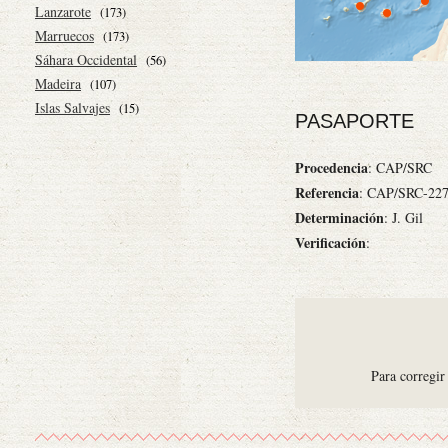
Lanzarote
(173)
Marruecos
(173)
Sáhara Occidental
(56)
Madeira
(107)
Islas Salvajes
(15)
PASAPORTE
Procedencia
: CAP/SRC
Referencia
: CAP/SRC-22
Determinación
: J. Gil
Verificación
:
Para corregir