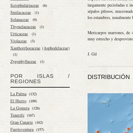
largamente pecioladas e in
Scrophulariaceae
(6)
sépalos pilosos, mucronado
Smilacaceae
(1)
los estambres, usualmente 
Solanaceae
(9)
Thymelaeaceae
(1)
Mericarpos marrones, de 4
Urticaceae
(1)
muy estrecho y desprovist
Violaceae
(3)
Xanthorrhoeaceae
(Asphodelaceae)
J. Gil
(1)
Zygophyllaceae
(1)
POR ISLAS /
DISTRIBUCIÓN
REGIONES
La Palma
(132)
El Hierro
(109)
La Gomera
(126)
Tenerife
(167)
Gran Canaria
(162)
Fuerteventura
(157)