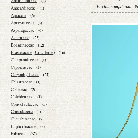
Amaranthaceae
(2)
Erodium angulatum
P
Anacardiaceae
(1)
Apiaceae
(6)
Apocynaceae
(3)
Asparagaceae
(6)
Asteraceae
(23)
Boraginaceae
(12)
Brassicaceae
(Cruciferae)
(16)
Campanulaceae
(1)
Capparaceae
(1)
Caryophyllaceae
(25)
Celastraceae
(1)
Cistaceae
(2)
Colchicaceae
(1)
Convolvulaceae
(5)
Crassulaceae
(1)
Cucurbitaceae
(2)
Euphorbiaceae
(3)
Fabaceae
(62)