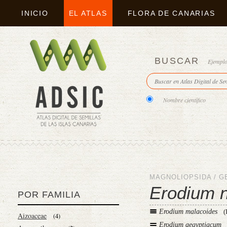
INICIO
EL ATLAS
FLORA DE CANARIAS
BUSCAR
Ejempl
Nombre científico
MAGNOLIOPSIDA
/
G
Erodium n
POR FAMILIA
Erodium malacoides
(
Aizoaceae
(4)
Erodium aegyptiacum