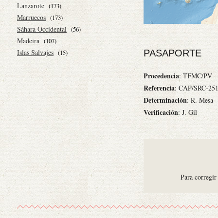
Lanzarote
(173)
Marruecos
(173)
Sáhara Occidental
(56)
Madeira
(107)
Islas Salvajes
PASAPORTE
(15)
Procedencia
: TFMC/PV
Referencia
: CAP/SRC-25
Determinación
: R. Mesa
Verificación
: J. Gil
Para corregir