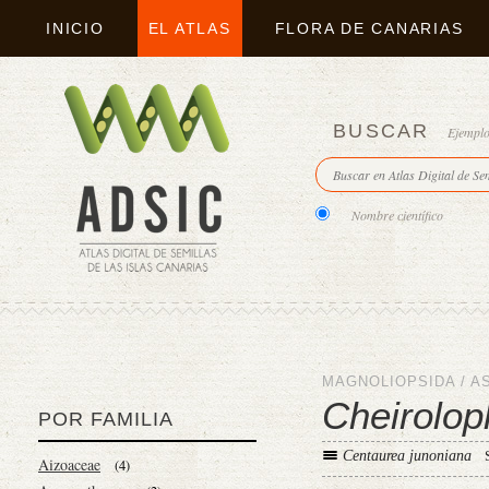
INICIO
EL ATLAS
FLORA DE CANARIAS
BUSCAR
Ejempl
Nombre científico
MAGNOLIOPSIDA
/
A
Cheirolop
POR FAMILIA
Centaurea junoniana
Aizoaceae
(4)