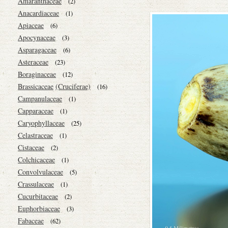
Amaranthaceae
(2)
Anacardiaceae
(1)
Apiaceae
(6)
Apocynaceae
(3)
Asparagaceae
(6)
Asteraceae
(23)
Boraginaceae
(12)
Brassicaceae
(Cruciferae)
(16)
Campanulaceae
(1)
Capparaceae
(1)
Caryophyllaceae
(25)
Celastraceae
(1)
Cistaceae
(2)
Colchicaceae
(1)
Convolvulaceae
(5)
Crassulaceae
(1)
Cucurbitaceae
(2)
Euphorbiaceae
(3)
Fabaceae
(62)