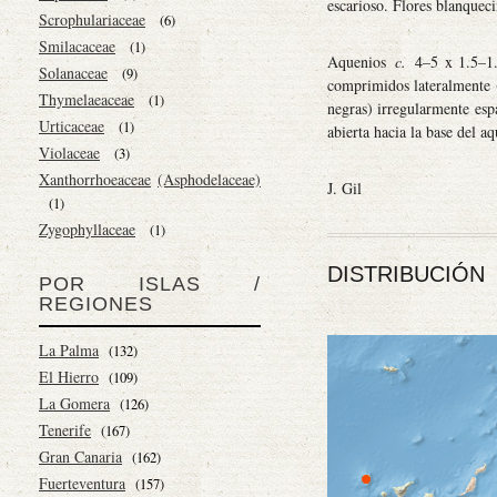
escarioso. Flores blanquec
Scrophulariaceae
(6)
Smilacaceae
(1)
Aquenios
c.
4–5 x 1.5–1.7
Solanaceae
(9)
comprimidos lateralmente 
Thymelaeaceae
(1)
negras) irregularmente esp
Urticaceae
(1)
abierta hacia la base del 
Violaceae
(3)
Xanthorrhoeaceae
(Asphodelaceae)
J. Gil
(1)
Zygophyllaceae
(1)
DISTRIBUCIÓN
POR ISLAS /
REGIONES
La Palma
(132)
El Hierro
(109)
La Gomera
(126)
Tenerife
(167)
Gran Canaria
(162)
Fuerteventura
(157)