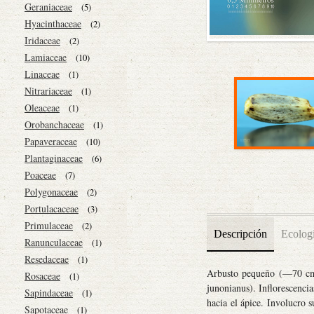
Geraniaceae
(5)
Hyacinthaceae
(2)
Iridaceae
(2)
Lamiaceae
(10)
Linaceae
(1)
Nitrariaceae
(1)
Oleaceae
(1)
Orobanchaceae
(1)
Papaveraceae
(10)
Plantaginaceae
(6)
Poaceae
(7)
Polygonaceae
(2)
Portulacaceae
(3)
Primulaceae
(2)
Descripción
Ecolog
Ranunculaceae
(1)
Resedaceae
(1)
Arbusto pequeño (—70 cm) 
Rosaceae
(1)
junonianus). Inflorescencia
Sapindaceae
(1)
hacia el ápice. Involucro 
Sapotaceae
(1)